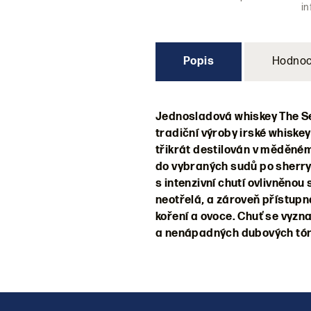
i
Popis
Hodnoc
Jednosladová whiskey The Sex
tradiční výroby irské whiske
třikrát destilován v měděném
do vybraných sudů po sherry 
s intenzivní chutí ovlivněnou 
neotřelá, a zároveň přístupn
koření a ovoce. Chuť se vyz
a nenápadných dubových tón