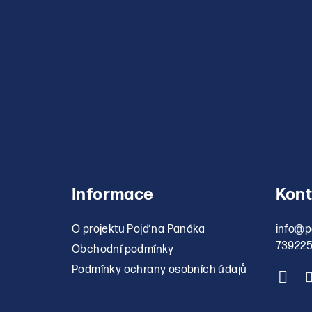
Informace
Kont
O projektu Pojď na Panáka
info
@
p
73922
Obchodní podmínky
Podmínky ochrany osobních údajů