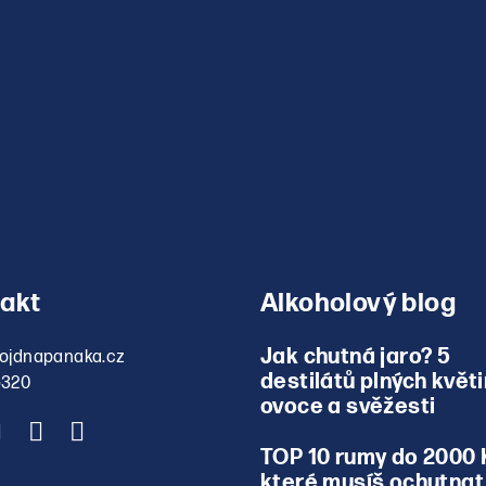
akt
Alkoholový blog
Jak chutná jaro? 5
ojdnapanaka.cz
destilátů plných květi
5320
ovoce a svěžesti
TOP 10 rumy do 2000 
které musíš ochutnat