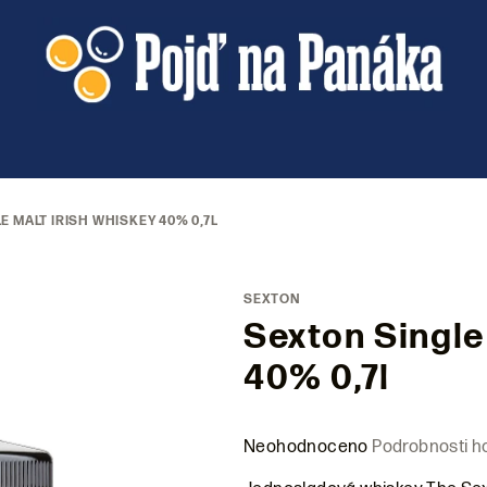
 MALT IRISH WHISKEY 40% 0,7L
SEXTON
Sexton Single
40% 0,7l
Průměrné
Neohodnoceno
Podrobnosti h
hodnocení