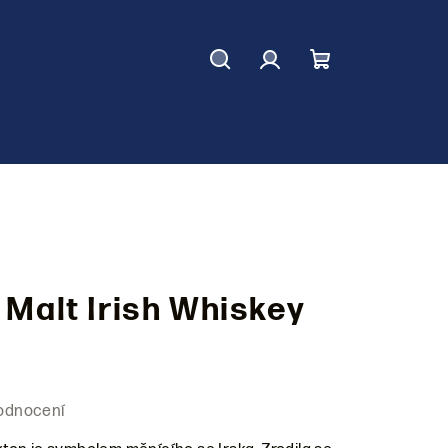
Hledat
Přihlášení
Nákupní
košík
 Malt Irish Whiskey
odnocení