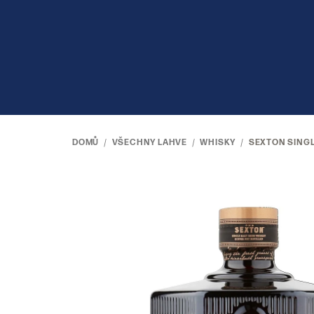
Přejít
na
obsah
DOMŮ
/
VŠECHNY LAHVE
/
WHISKY
/
SEXTON SINGLE