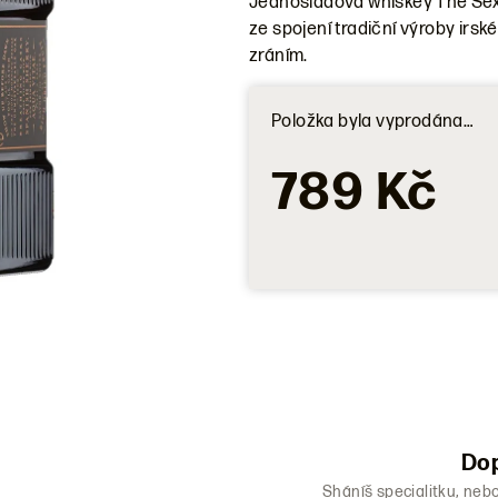
Jednosladová whiskey The Sext
produktu
ze spojení tradiční výroby irs
je
zráním.
0,0
z
5
Položka byla vyprodána…
hvězdiček.
789 Kč
Dop
Sháníš specialitku, neb