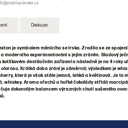
nfo@pojdnapanaka.cz
ení
Diskuze
ton je symbolem měnícího se Irska. Zrodila se ze spojení
y a moderního experimentování s jejím zráním. Sladový ječ
 kotlíkovém destilačním zařízení a následně je na 4 roky u
oloroso. Krátká doba zrání je záměrná; výsledkem je whis
sherry, která je však stále jemná, lehká a květinová. Je to 
á, whiskey. Aroma ořechů a hořké čokolády střídá marcipá
načuje dokonalým balancem výrazných chutí sušeného ovo
ů.