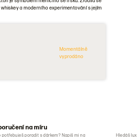
on je symbolem měnícího se Irska. Zrodila se
ké whiskey a moderního experimentování s jejím
Momentálně
vyprodáno
oručení na míru
o potřebuješ poradit s dárkem? Napiš mi na
Hledáš lux