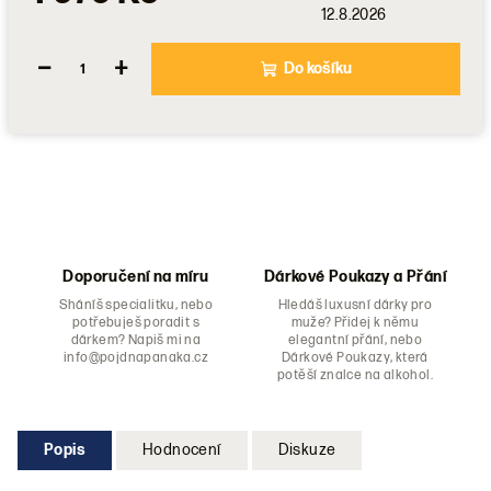
12.8.2026
−
+
Do košíku
Doporučení na míru
Dárkové Poukazy a Přání
Sháníš specialitku, nebo
Hledáš luxusní dárky pro
potřebuješ poradit s
muže? Přidej k němu
dárkem? Napiš mi na
elegantní přání, nebo
info@pojdnapanaka.cz
Dárkové Poukazy, která
potěší znalce na alkohol.
Popis
Hodnocení
Diskuze