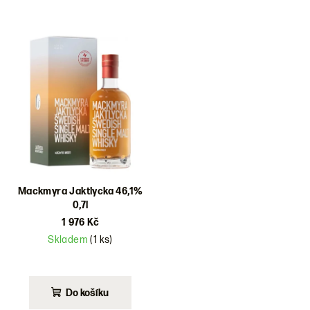
Mackmyra Jaktlycka 46,1%
0,7l
1 976 Kč
Skladem
(1 ks)
Do košíku