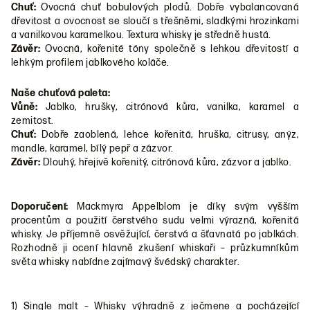
Chuť:
Ovocná chuť bobulových plodů. Dobře vybalancovaná
dřevitost a ovocnost se sloučí s třešněmi, sladkými hrozinkami
a vanilkovou karamelkou. Textura whisky je středně hustá.
Závěr:
Ovocná, kořenité tóny společně s lehkou dřevitostí a
lehkým profilem jablkového koláče.
Naše chuťová paleta:
Vůně:
Jablko, hrušky, citrónová kůra, vanilka, karamel a
zemitost.
Chuť:
Dobře zaoblená, lehce kořenitá, hruška, citrusy, anýz,
mandle, karamel, bílý pepř a zázvor.
Závěr:
Dlouhý, hřejivě kořenitý, citrónová kůra, zázvor a jablko.
Doporučení:
Mackmyra Appelblom je díky svým vyšším
procentům a použití čerstvého sudu velmi výrazná, kořenitá
whisky. Je příjemně osvěžující, čerstvá a šťavnatá po jablkách.
Rozhodně ji ocení hlavně zkušení whiskaři – průzkumníkům
světa whisky nabídne zajímavý švédský charakter.
1) Single malt – Whisky výhradně z ječmene a pocházející