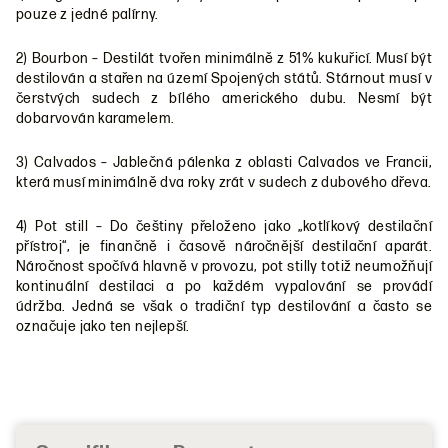
pouze z jedné palírny.
2) Bourbon – Destilát tvořen minimálně z 51% kukuřicí. Musí být
destilován a stařen na území Spojených států. Stárnout musí v
čerstvých sudech z bílého amerického dubu. Nesmí být
dobarvován karamelem.
3) Calvados – Jablečná pálenka z oblasti Calvados ve Francii,
která musí minimálně dva roky zrát v sudech z dubového dřeva.
4) Pot still – Do češtiny přeloženo jako „kotlíkový destilační
přístroj“, je finančně i časově náročnější destilační aparát.
Náročnost spočívá hlavně v provozu, pot stilly totiž neumožňují
kontinuální destilaci a po každém vypalování se provádí
údržba. Jedná se však o tradiční typ destilování a často se
označuje jako ten nejlepší.