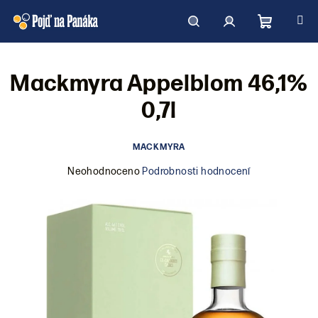
Přejít
na
obsah
Nákupní
Hledat
Přihlášení
Mackmyra Appelblom 46,1%
košík
0,7l
MACKMYRA
Průměrné
Neohodnoceno
Podrobnosti hodnocení
hodnocení
produktu
je
0,0
z
5
hvězdiček.