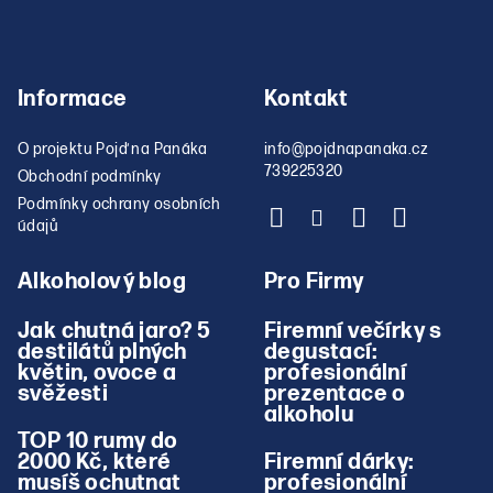
Informace
Kontakt
O projektu Pojď na Panáka
info
@
pojdnapanaka.cz
739225320
Obchodní podmínky
Podmínky ochrany osobních
údajů
Alkoholový blog
Pro Firmy
Jak chutná jaro? 5
Firemní večírky s
destilátů plných
degustací:
květin, ovoce a
profesionální
svěžesti
prezentace o
alkoholu
TOP 10 rumy do
2000 Kč, které
Firemní dárky:
musíš ochutnat
profesionální