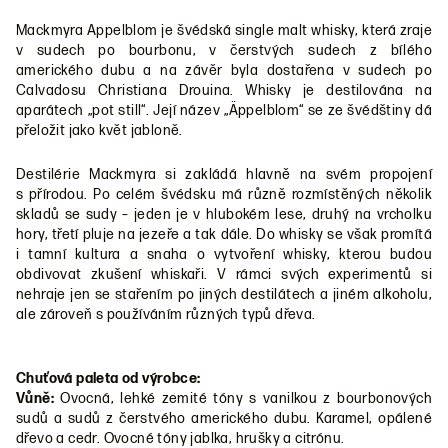
Mackmyra Appelblom je švédská single malt whisky, která zraje
v sudech po bourbonu, v čerstvých sudech z bílého
amerického dubu a na závěr byla dostařena v sudech po
Calvadosu Christiana Drouina. Whisky je destilována na
aparátech „pot still“. Její název „Äppelblom“ se ze švédštiny dá
přeložit jako květ jabloně.
Destilérie Mackmyra si zakládá hlavně na svém propojení
s přírodou. Po celém švédsku má různě rozmístěných několik
skladů se sudy – jeden je v hlubokém lese, druhý na vrcholku
hory, třetí pluje na jezeře a tak dále. Do whisky se však promítá
i tamní kultura a snaha o vytvoření whisky, kterou budou
obdivovat zkušení whiskaři. V rámci svých experimentů si
nehraje jen se stařením po jiných destilátech a jiném alkoholu,
ale zároveň s používáním různých typů dřeva.
Chuťová paleta od výrobce:
Vůně:
Ovocná, lehké zemité tóny s vanilkou z bourbonových
sudů a sudů z čerstvého amerického dubu. Karamel, opálené
dřevo a cedr. Ovocné tóny jablka, hrušky a citrónu.