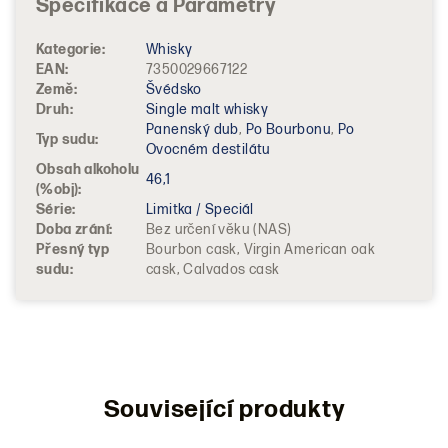
Kategorie
:
Whisky
EAN
:
7350029667122
Země
:
Švédsko
Druh
:
Single malt whisky
Panenský dub
,
Po Bourbonu
,
Po
Typ sudu
:
Ovocném destilátu
Obsah alkoholu
46,1
(%obj)
:
Série
:
Limitka / Speciál
Doba zrání
:
Bez určení věku (NAS)
Přesný typ
Bourbon cask, Virgin American oak
sudu
:
cask, Calvados cask
Související produkty