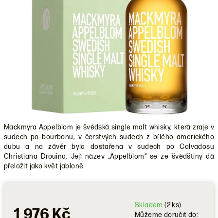
Mackmyra Appelblom je švédská single malt whisky, která zraje v
sudech po bourbonu, v čerstvých sudech z bílého amerického
dubu a na závěr byla dostařena v sudech po Calvadosu
Christiana Drouina. Její název „Äppelblom“ se ze švédštiny dá
přeložit jako květ jabloně.
Skladem
(2 ks)
1 976 Kč
Můžeme doručit do: