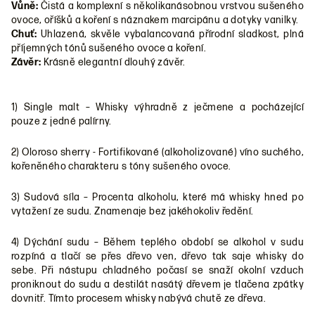
Vůně:
Čistá a komplexní s několikanásobnou vrstvou sušeného
ovoce, oříšků a koření s náznakem marcipánu a dotyky vanilky.
Chuť:
Uhlazená, skvěle vybalancovaná přírodní sladkost, plná
příjemných tónů sušeného ovoce a koření.
Závěr:
Krásně elegantní dlouhý závěr.
1) Single malt – Whisky výhradně z ječmene a pocházející
pouze z jedné palírny.
2) Oloroso sherry - Fortifikované (alkoholizované) víno suchého,
kořeněného charakteru s tóny sušeného ovoce.
3) Sudová síla – Procenta alkoholu, které má whisky hned po
vytažení ze sudu. Znamenaje bez jakéhokoliv ředění.
4) Dýchání sudu – Během teplého období se alkohol v sudu
rozpíná a tlačí se přes dřevo ven, dřevo tak saje whisky do
sebe. Při nástupu chladného počasí se snaží okolní vzduch
proniknout do sudu a destilát nasátý dřevem je tlačena zpátky
dovnitř. Tímto procesem whisky nabývá chutě ze dřeva.