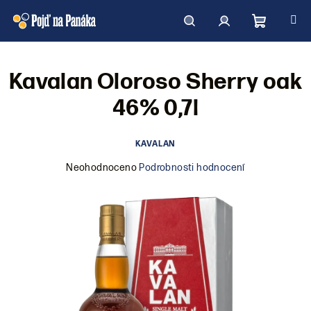
Přejít
na
obsah
Nákupní
Hledat
Přihlášení
Kavalan Oloroso Sherry oak
košík
46% 0,7l
KAVALAN
Průměrné
Neohodnoceno
Podrobnosti hodnocení
hodnocení
produktu
je
0,0
z
5
hvězdiček.