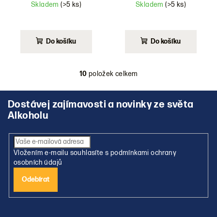
Skladem
(>5 ks)
Skladem
(>5 ks)
Do košíku
Do košíku
10
položek celkem
O
v
Z
l
á
á
p
d
a
a
c
t
Vložením e-mailu souhlasíte s
podmínkami ochrany
í
í
osobních údajů
p
r
Přihlásit
se
v
k
y