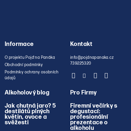
v
ý
p
i
s
u
Informace
Kontakt
O projektu Pojď na Panáka
info
@
pojdnapanaka.cz
739225320
Obchodní podmínky
Podmínky ochrany osobních
údajů
Alkoholový blog
Pro Firmy
Jak chutná jaro? 5
Firemní večírky s
destilátů plných
degustací:
květin, ovoce a
profesionální
svěžesti
prezentace o
alkoholu