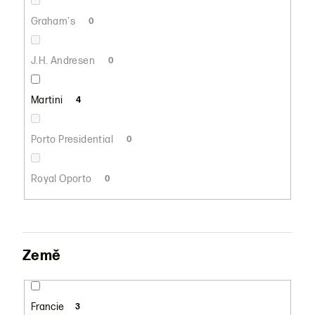
Graham's
0
J.H. Andresen
0
Martini
4
Porto Presidential
0
Royal Oporto
0
Země
Francie
3