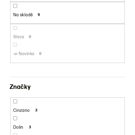
u
k
Na skladě
9
t
ů
Sleva
0
📣 Novinka
0
Značky
Cinzano
3
Dolin
3