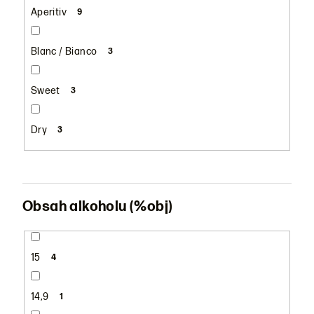
Aperitiv
9
Blanc / Bianco
3
Sweet
3
Dry
3
Obsah alkoholu (%obj)
15
4
14,9
1