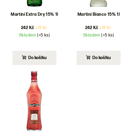
o
d
Martini Extra Dry 15% 1l
Martini Bianco 15% 1l
u
242 Kč
242 Kč
(–13 %)
(–13 %)
k
Skladem
(>5 ks)
Skladem
(>5 ks)
t
ů
Do košíku
Do košíku