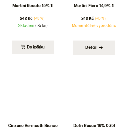
Martini Rosato 15% 1l
Martini Fiero 14,9% 1l
242 Kč
242 Kč
(–13 %)
(–13 %)
Skladem
(>5 ks)
Momentálně vyprodáno
Do košíku
Detail
Cinzano Vermouth Bianco
Dolin Rouge 16% 0,75l