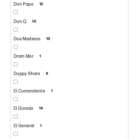
Don Papa
12
Don Q
10
Dos Maderas
10
Dram Mor
1
Duppy Share
6
El Comandante
1
El Dorado
14
El General
1