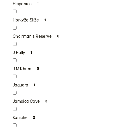
Hispanico
1
Horkýže Slíže
1
Chairman's Reserve
6
J.Bally
1
J.M Rhum
5
Jaguara
1
Jamaica Cove
3
Kaniche
2