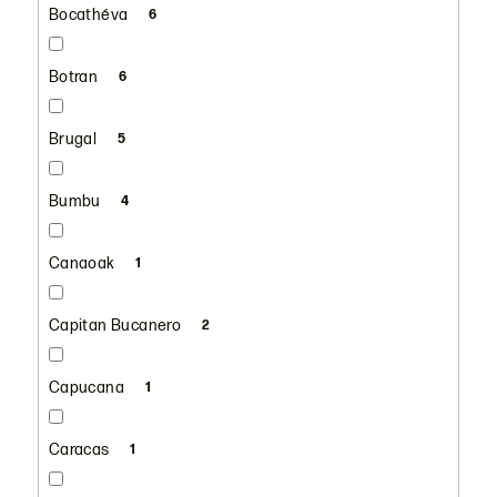
Bocathéva
6
Botran
6
Brugal
5
Bumbu
4
Canaoak
1
Capitan Bucanero
2
Capucana
1
Caracas
1