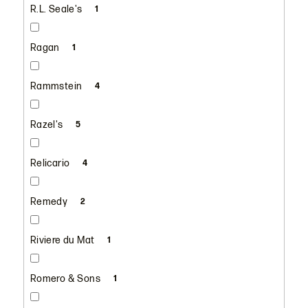
R.L. Seale's
1
Ragan
1
Rammstein
4
Razel's
5
Relicario
4
Remedy
2
Riviere du Mat
1
Romero & Sons
1