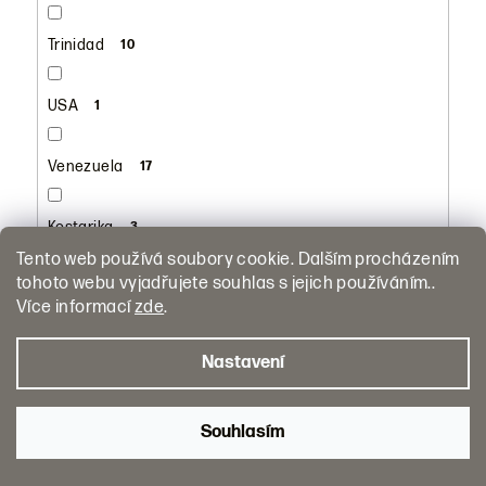
Trinidad
10
USA
1
Venezuela
17
Kostarika
3
Tento web používá soubory cookie. Dalším procházením
tohoto webu vyjadřujete souhlas s jejich používáním..
Více informací
zde
.
Druh
Nastavení
Rum
285
Souhlasím