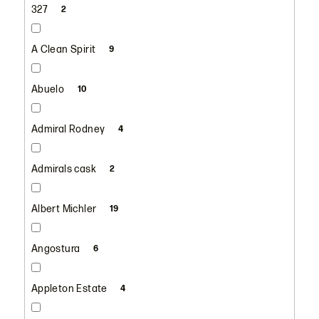
327
2
A Clean Spirit
9
Abuelo
10
Admiral Rodney
4
Admirals cask
2
Albert Michler
19
Angostura
6
Appleton Estate
4