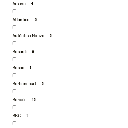
Arcane
4
Atlantico
2
Auténtico Nativo
3
Bacardi
9
Bacoo
1
Barbancourt
3
Barcelo
13
BBC
1