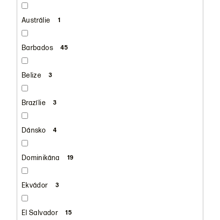
Austrálie
1
Barbados
45
Belize
3
Brazílie
3
Dánsko
4
Dominikána
19
Ekvádor
3
El Salvador
15