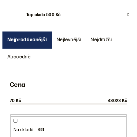
Top okolo 500 Kč
Ř
a
Nejprodávanější
Nejlevnější
Nejdražší
z
e
Abecedně
n
í
p
Cena
r
o
70
Kč
43023
Kč
d
u
k
Na skladě
681
t