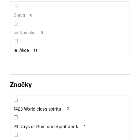
ů
Sleva
0
📣 Novinka
0
🔥 Akce
11
Značky
1423 World class spirits
7
24 Days of Rum and Spirit drink
1