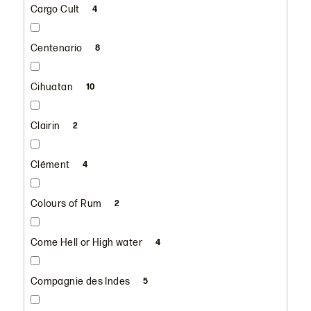
Cargo Cult
4
Centenario
8
Cihuatan
10
Clairin
2
Clément
4
Colours of Rum
2
Come Hell or High water
4
Compagnie des Indes
5