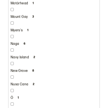
Motörhead
1
Mount Gay
3
Myers's
1
Naga
6
Navy Island
2
New Grove
8
Nusa Cana
2
Ö
1