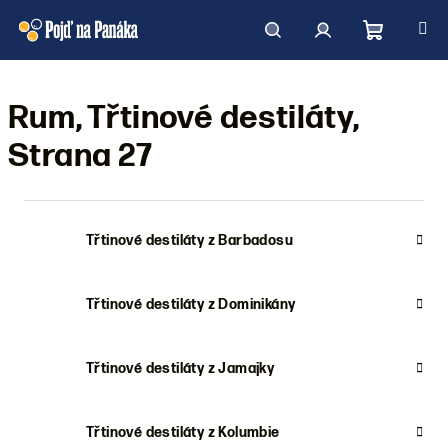
Přejít
na
obsah
Nákupní
Hledat
Přihlášení
Rum, Třtinové destiláty
,
košík
Strana 27
Třtinové destiláty z Barbadosu
Třtinové destiláty z Dominikány
Třtinové destiláty z Jamajky
Třtinové destiláty z Kolumbie