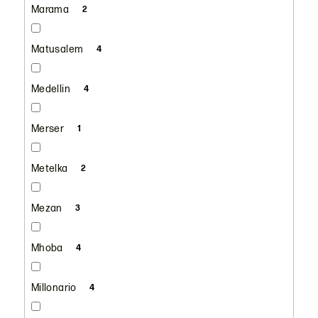
Marama
2
Matusalem
4
Medellin
4
Merser
1
Metelka
2
Mezan
3
Mhoba
4
Millonario
4