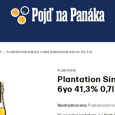
Y
/
PLANTATION SINGLE CASK BARBADOS 6YO 41,3% 0,7L
PLANTERAY
Plantation Si
6yo 41,3% 0,7l
Průměrné
Neohodnoceno
Podrobnosti h
hodnocení