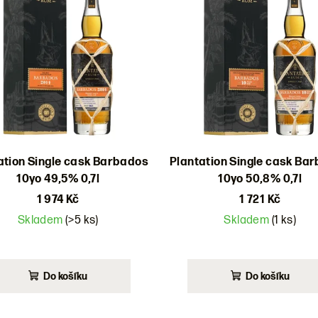
ation Single cask Barbados
Plantation Single cask Ba
10yo 49,5% 0,7l
10yo 50,8% 0,7l
1 974 Kč
1 721 Kč
Skladem
(>5 ks)
Skladem
(1 ks)
Do košíku
Do košíku