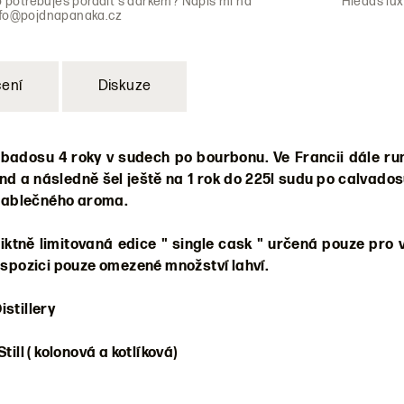
o potřebuješ poradit s dárkem? Napiš mi na
Hledáš lux
nfo@pojdnapanaka.cz
ení
Diskuze
rbadosu 4 roky v sudech po bourbonu. Ve Francii dále ru
d a následně šel ještě na 1 rok do 225l sudu po calvados
jablečného aroma.
riktně limitovaná edice " single cask " určená pouze pro
dispozici pouze omezené množství lahví.
istillery
till ( kolonová a kotlíková)