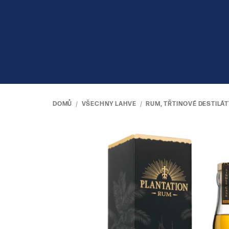
Přejít
na
obsah
DOMŮ
/
VŠECHNY LAHVE
/
RUM, TŘTINOVÉ DESTILÁT