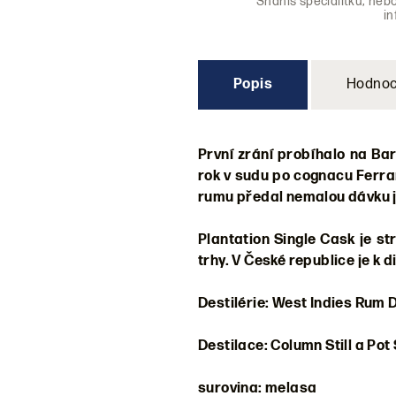
Sháníš specialitku, neb
i
Popis
Hodnoc
První zrání probíhalo na Ba
rok v sudu po cognacu Ferran
rumu předal nemalou dávku 
Plantation Single Cask je st
trhy. V České republice je k 
Destilérie: West Indies Rum D
Destilace: Column Still a Pot S
surovina: melasa