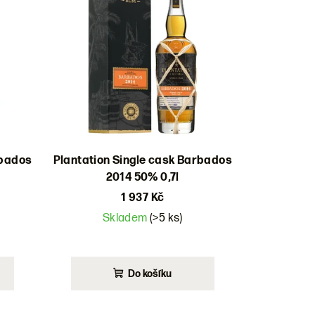
rbados
Plantation Single cask Barbados
2014 50% 0,7l
1 937 Kč
Skladem
(>5 ks)
Do košíku