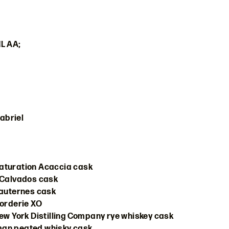
HL AA;
abriel
turation Acaccia cask
Calvados cask
auternes cask
orderie XO
 York Distilling Company rye whiskey cask
man peated whisky cask