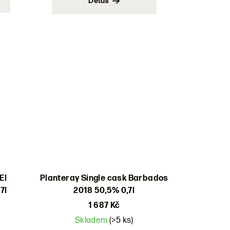
Detail
El
Planteray Single cask Barbados
7l
2018 50,5% 0,7l
1 687 Kč
Skladem
(>5 ks)