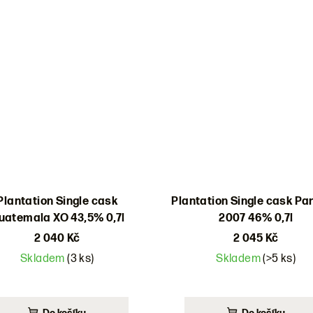
Plantation Single cask
Plantation Single cask P
uatemala XO 43,5% 0,7l
2007 46% 0,7l
2 040 Kč
2 045 Kč
Skladem
(3 ks)
Skladem
(>5 ks)