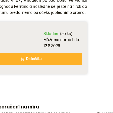
adosu 4 roky v sudech po bourbonu. Ve Francii
cognacu Ferrand a následně šel ještě na 1 rok do
 rumu předal nemalou dávku jablečného aroma.
Skladem
(>5 ks)
Můžeme doručit do:
12.8.2026
Do košíku
oručení na míru