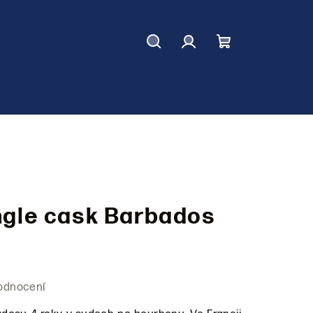
Hledat
Přihlášení
Nákupní
košík
ngle cask Barbados
odnocení