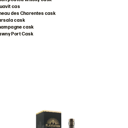
quavit cas
neau des Charentes cask
rsala cask
hampagne cask
awny Port Cask