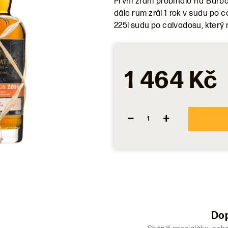
První zrání probíhalo na Barb
produktu
dále rum zrál 1 rok v sudu po 
je
225l sudu po calvadosu, který
0,0
z
5
hvězdiček.
1 464 Kč
−
+
Dop