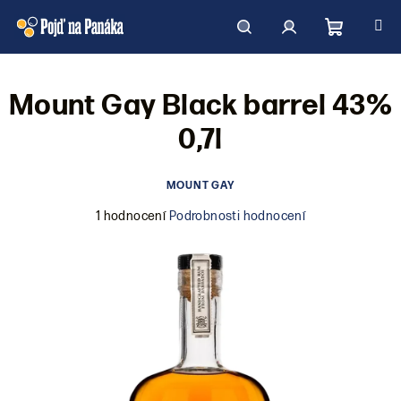
Přejít
na
obsah
Nákupní
Hledat
Přihlášení
Mount Gay Black barrel 43%
košík
0,7l
MOUNT GAY
Průměrné
1 hodnocení
Podrobnosti hodnocení
hodnocení
produktu
je
4,0
z
5
hvězdiček.