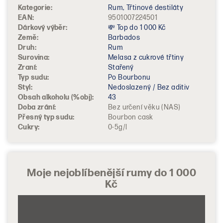
Kategorie
:
Rum, Třtinové destiláty
EAN
:
9501007224501
Dárkový výběr
:
💸 Top do 1 000 Kč
Země
:
Barbados
Druh
:
Rum
Surovina
:
Melasa z cukrové třtiny
Zraní
:
Stařený
Typ sudu
:
Po Bourbonu
Styl
:
Nedoslazený / Bez aditiv
Obsah alkoholu (%obj)
:
43
Doba zrání
:
Bez určení věku (NAS)
Přesný typ sudu
:
Bourbon cask
Cukry
:
0-5g/l
Moje nejoblíbenější rumy do 1 000
Kč