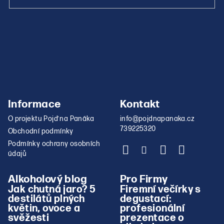
Informace
Kontakt
O projektu Pojď na Panáka
info
@
pojdnapanaka.cz
739225320
Obchodní podmínky
Podmínky ochrany osobních
údajů
Alkoholový blog
Pro Firmy
Jak chutná jaro? 5
Firemní večírky s
destilátů plných
degustací:
květin, ovoce a
profesionální
svěžesti
prezentace o