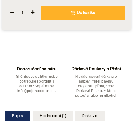
−
+
Do košíku
Doporučení na míru
Dárkové Poukazy a Přání
Sháníš specialitku, nebo
Hledáš luxusní dárky pro
potřebuješ poradit s
muže? Přidej k němu
dárkem? Napiš mi na
elegantní přání, nebo
info@pojdnapanaka.cz
Dárkové Poukazy, která
potěší znalce na alkohol.
Popis
Hodnocení (1)
Diskuze