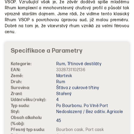
VSOP. Vzrušující však je, že závěr dodává spíše mladému
Rhum komplexní a mnohovrstevný chuťový profil a působí tak
výrazně starším dojmem. Jsme rádi, že vidíme tento klasický
Rhum VSOP s povrchovou úpravou sud, již malou premiéru.
Dobré na tom je, že vícevrstvý rhum vzniká za velmi férovou
cenu.
Kategorie
:
Rum, Třtinové destiláty
EAN
:
3328731102136
Země
:
Martinik
Druh
:
Rum
Surovina
:
Šťáva z cukrové třtiny
Zraní
:
Stařený
Udání věku (roky)
:
4
Typ sudu
:
Po Bourbonu
,
Po Víně Port
Styl
:
Nedoslazený / Bez aditiv
,
Agricole
Obsah alkoholu
45
(%obj)
:
Přesný typ sudu
:
Bourbon cask, Port cask