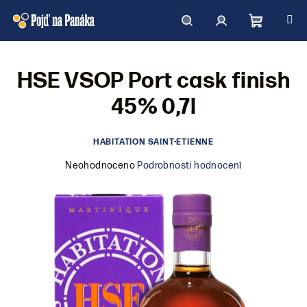
Přejít
na
obsah
Nákupní
Hledat
Přihlášení
HSE VSOP Port cask finish
košík
45% 0,7l
HABITATION SAINT-ETIENNE
Průměrné
Neohodnoceno
Podrobnosti hodnocení
hodnocení
produktu
je
0,0
z
5
hvězdiček.