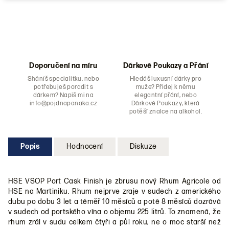
Doporučení na míru
Dárkové Poukazy a Přání
Sháníš specialitku, nebo
Hledáš luxusní dárky pro
potřebuješ poradit s
muže? Přidej k němu
dárkem? Napiš mi na
elegantní přání, nebo
info@pojdnapanaka.cz
Dárkové Poukazy, která
potěší znalce na alkohol.
Popis
Hodnocení
Diskuze
HSE VSOP Port Cask Finish je zbrusu nový Rhum Agricole od
HSE na Martiniku. Rhum nejprve zraje v sudech z amerického
dubu po dobu 3 let a téměř 10 měsíců a poté 8 měsíců dozrává
v sudech od portského vína o objemu 225 litrů. To znamená, že
rhum zrál v sudu celkem čtyři a půl roku, ne o moc starší než