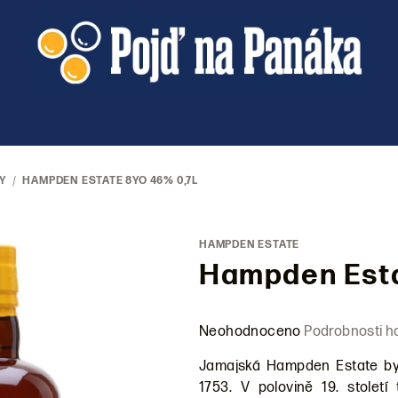
Y
/
HAMPDEN ESTATE 8YO 46% 0,7L
HAMPDEN ESTATE
Hampden Esta
Průměrné
Neohodnoceno
Podrobnosti h
hodnocení
Jamajská Hampden Estate byl
produktu
1753. V polovině 19. stolet
je