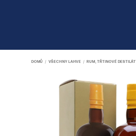
Přejít
na
obsah
DOMŮ
/
VŠECHNY LAHVE
/
RUM, TŘTINOVÉ DESTILÁT