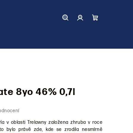
Hledat
Přihlášení
Nákupní
košík
te 8yo 46% 0,7l
odnocení
a v oblasti Trelawny založena zhruba v roce
í to bylo právě zde, kde se zrodila nesmírně