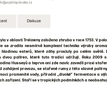
nfo@pojdnapanaka.cz
cení
Diskuze
a v oblasti Trelawny založena zhruba v roce 1753. V polo
kde se zrodila nesmírně komplexní technika výroby aroma
hladinou esterů, které záhy prosluly po celém světě. 
vou palíren, které tuto tradici udržují. Roku 2009 s
dina Husseyů a teprve oni zde navíc zavedli praxi staře
d zahájení provozu, se stařené rumy z této slavné palírn
moci pramenité vody, přírodní „divoké“ fermentace a výl
ních zařízení. Staří se v tropických podmínkách a neobsahu