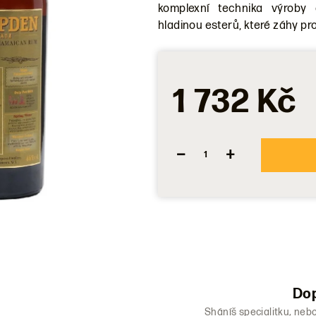
komplexní technika výroby
0,0
hladinou esterů, které záhy pr
z
5
hvězdiček.
1 732 Kč
−
+
Dop
Sháníš specialitku, neb