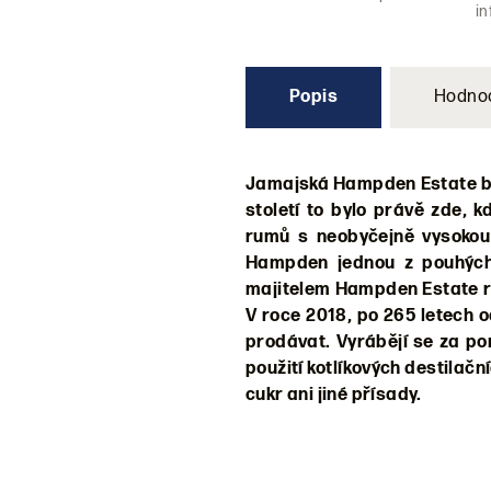
i
Popis
Hodno
Jamajská Hampden Estate byl
století to bylo právě zde, 
rumů s neobyčejně vysokou 
Hampden jednou z pouhých d
majitelem Hampden Estate ro
V roce 2018, po 265 letech o
prodávat. Vyrábějí se za po
použití kotlíkových destilač
cukr ani jiné přísady.