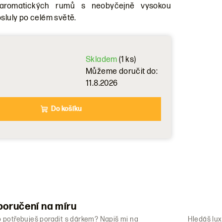
 aromatických rumů s neobyčejně vysokou
osluly po celém světě.
Skladem
(1 ks)
Můžeme doručit do:
11.8.2026
Do košíku
oručení na míru
o potřebuješ poradit s dárkem? Napiš mi na
Hledáš lux