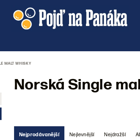
E MALT WHISKY
Norská Single mal
Ř
Nejprodávanější
Nejlevnější
Nejdražší
A
a