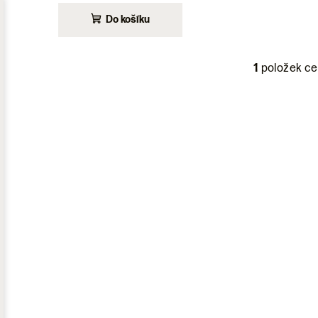
ů
hodnocení
t
Do košíku
produktu
je
ů
5,0
1
položek ce
O
z
5
v
hvězdiček.
l
á
d
a
c
í
p
r
v
k
y