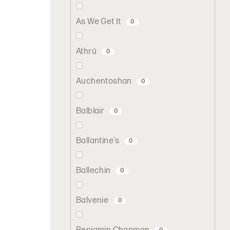
As We Get It
0
Athrú
0
Auchentoshan
0
Balblair
0
Ballantine's
0
Ballechin
0
Balvenie
0