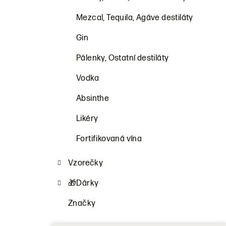
a
n
Mezcal, Tequila, Agáve destiláty
n
Gin
í
Pálenky, Ostatní destiláty
p
Vodka
a
Absinthe
n
Likéry
e
Fortifikovaná vína
l
Vzorečky
🎁Dárky
Značky