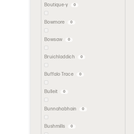
Boutique-y
0
Bowmore
0
Bowsaw
0
Bruichladdich
0
Buffalo Trace
0
Bulleit
0
Bunnahabhain
0
Bushmills
0