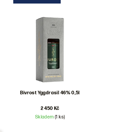
z
V
e
ý
n
p
í
i
p
s
r
p
o
r
d
Bivrost Yggdrasil 46% 0,5l
o
u
d
k
2 450 Kč
u
Skladem
(1 ks)
t
k
Průměrné