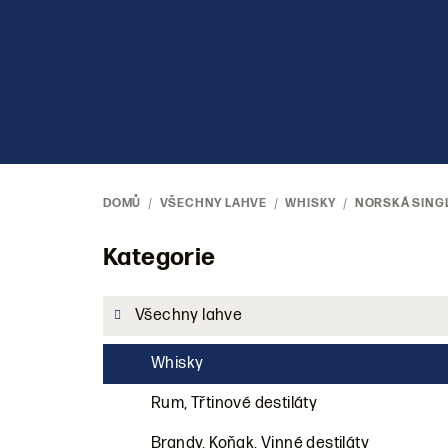
Přejít
na
obsah
DOMŮ
/
VŠECHNY LAHVE
/
WHISKY
/
NORSKÁ SINGL
P
Kategorie
Přeskočit
kategorie
o
Všechny lahve
s
Whisky
t
r
Rum, Třtinové destiláty
Brandy, Koňak, Vinné destiláty