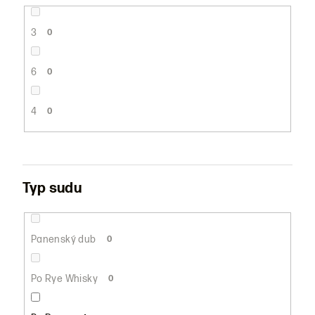
3
0
6
0
4
0
Typ sudu
Panenský dub
0
Po Rye Whisky
0