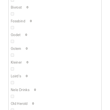
Bivrost
0
Fassbind
0
Godet
0
Golem
0
Kleiner
0
Laird's
0
Nela Drinks
0
Old Herold
0