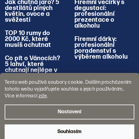
Jak chutná jaro? 5
Firemní večírky s
destilátů plných
degustací:
květin, ovoce a
profesionální
svěžesti
prezentace o
alkoholu
TOP 10 rumy do
2000 Kč, které
Firemní dárky:
musíš ochutnat
profesionální
poradenství s
výběrem alkoholu
Co pít o Vánocích?
5 lahví, které
chutnají nejlépe v
zimě
Tento web používá soubory cookie. Dalším procházením
tohoto webu vyjadřujete souhlas s jejich používáním..
Více informací
zde
.
Nastavení
Copyright 2026
Pojď na Panáka
. Všechna práva vyhrazena.
Souhlasím