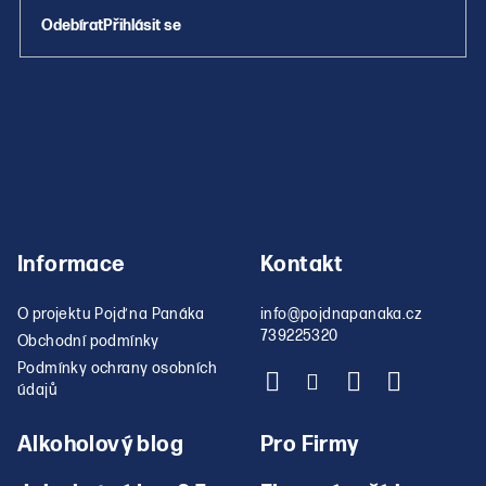
v
Přihlásit se
ý
p
i
s
u
Informace
Kontakt
O projektu Pojď na Panáka
info
@
pojdnapanaka.cz
739225320
Obchodní podmínky
Podmínky ochrany osobních
údajů
Alkoholový blog
Pro Firmy