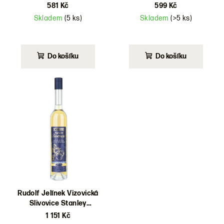
581 Kč
599 Kč
k
Skladem
(5 ks)
Skladem
(>5 ks)
t
ů
Do košíku
Do košíku
Rudolf Jelínek Vizovická
Slivovice Stanley
Plantation Rum cask 2020
1 151 Kč
48,5% 0,5l