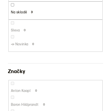
u
k
Na skladě
3
t
ů
Sleva
0
📣 Novinka
0
Značky
Anton Kaapl
0
Baron Hildprandt
0