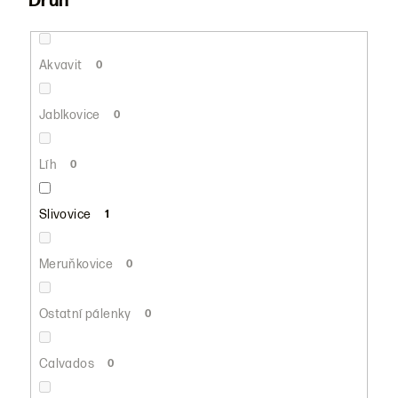
Druh
Akvavit
0
Jablkovice
0
Líh
0
Slivovice
1
Meruňkovice
0
Ostatní pálenky
0
Calvados
0