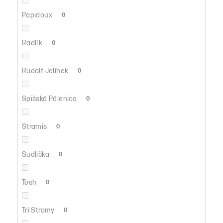
Papidoux
0
Radlík
0
Rudolf Jelínek
0
Spišská Pálenica
0
Stramis
0
Sudlička
0
Tosh
0
Tri Stromy
0