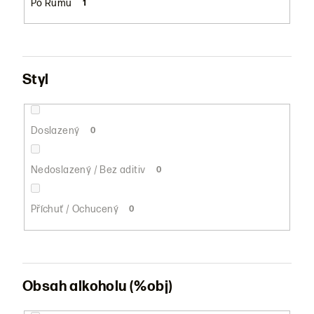
Po Rumu
1
Styl
Doslazený
0
Nedoslazený / Bez aditiv
0
Příchuť / Ochucený
0
Obsah alkoholu (%obj)