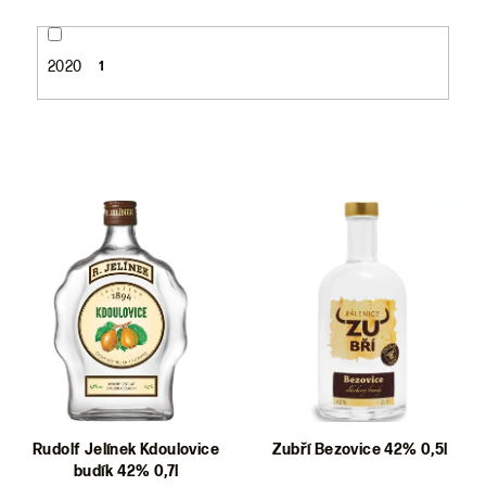
2020
1
V
ý
p
i
s
p
r
o
d
Rudolf Jelínek Kdoulovice
Zubří Bezovice 42% 0,5l
budík 42% 0,7l
u