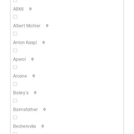
ABK6
0
Albert Michler
0
Anton Kaapl
0
Aperol
0
Arcane
0
Bailey's
0
Bairnsfather
0
Becherovka
0