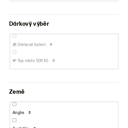
Dárkový výběr
🎁 Dárkové balení
0
💸 Top okolo 500 Kč
0
Země
Anglie
3