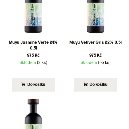
i
s
p
r
o
d
Muyu Jasmine Verte 24%
Muyu Vetiver Gris 22% 0,5l
0,5l
u
975 Kč
975 Kč
k
Skladem
(3 ks)
Skladem
(>5 ks)
t
ů
Do košíku
Do košíku