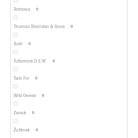
Tatratea
0
Thomas Sheridan & Sons
0
Tosh
0
Tullamore D.E.W.
0
Twin Fin
0
Wild Geese
0
Zwack
0
Žufánek
0