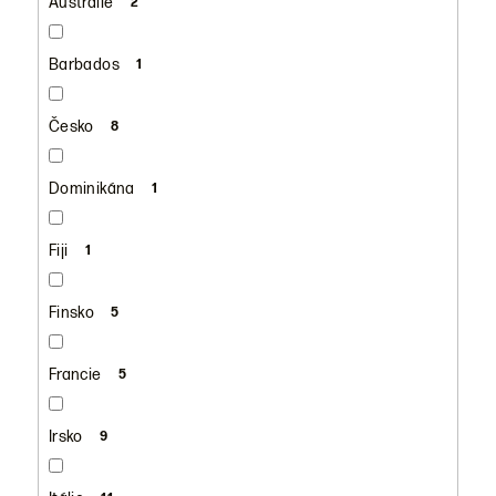
Austrálie
2
Barbados
1
Česko
8
Dominikána
1
Fiji
1
Finsko
5
Francie
5
Irsko
9