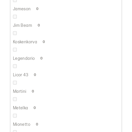
Jameson
0
Jim Beam
0
Koskenkorva
0
Legendario
0
Licor 43
0
Martini
0
Metelka
0
Mionetto
0