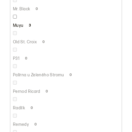
Mr. Black
0
Muyu
3
Old St. Croix
0
P31
0
Palírna u Zeleného Stromu
0
Pernod Ricard
0
Radlík
0
Remedy
0