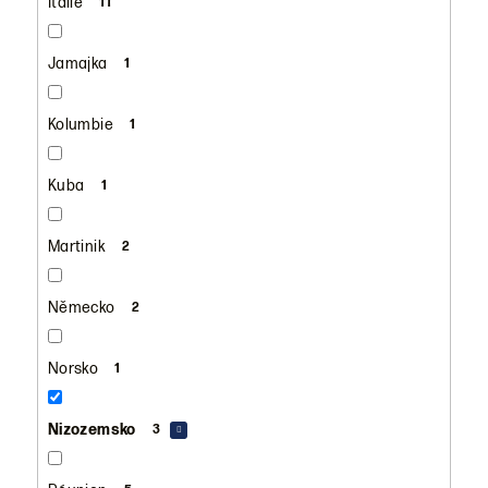
Itálie
11
Jamajka
1
Kolumbie
1
Kuba
1
Martinik
2
Německo
2
Norsko
1
Nizozemsko
3