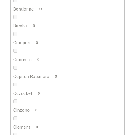
Bentianna
0
Bumbu
0
Campari
0
Canonita
0
Capitan Bucanero
0
Cazcabel
0
Cinzano
0
Clément
0