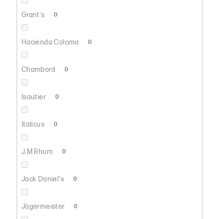
Grant's
0
Hacienda Coloma
0
Chambord
0
Isautier
0
Italicus
0
J.M Rhum
0
Jack Daniel's
0
Jägermeister
0