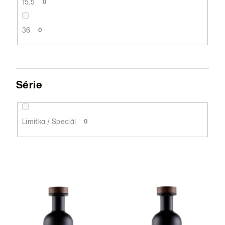
15,5
0
36
0
Série
Limitka / Speciál
0
V
ý
p