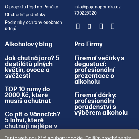
O projektu Pojď na Panáka
info
@
pojdnapanaka.cz
739225320
Obchodní podmínky
Podmínky ochrany osobních
údajů
Alkoholový blog
Pro Firmy
Jak chutná jaro? 5
Firemní večírky s
destilátů plných
degustací:
květin, ovoce a
profesionální
svěžesti
prezentace o
alkoholu
TOP 10 rumy do
2000 Kč, které
Firemní dárky:
musíš ochutnat
profesionální
poradenství s
výběrem alkoholu
Co pít o Vánocích?
5 lahví, které
chutnají nejlépe v
zimě
Tento web používá soubory cookie. Dalším procházením