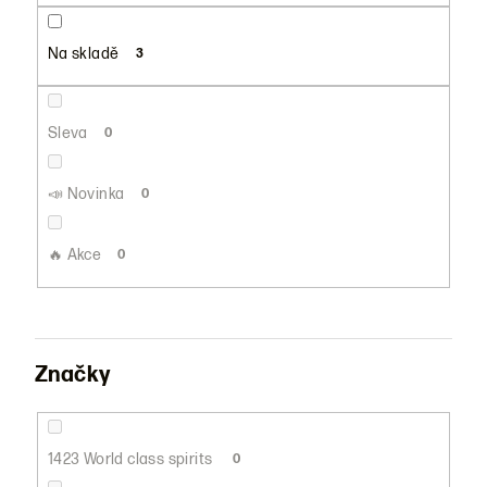
u
k
Na skladě
3
t
ů
Sleva
0
📣 Novinka
0
🔥 Akce
0
Značky
1423 World class spirits
0