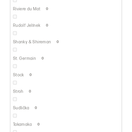
Riviere du Mat
0
Rudolf Jelínek
0
Shanky & Shireman
0
St. Germain
0
Stock
0
Stroh
0
Sudlička
0
Takamaka
0