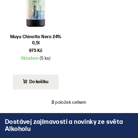
Muyu Chinotto Nero 24%
0,5l
975 Kč
Skladem
(5 ks)
Do košíku
3
položek celkem
O
v
Z
l
á
á
p
d