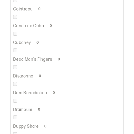
Cointreau
0
Conde de Cuba
0
Cubaney
0
Dead Man's Fingers
0
Disaronno
0
Dom Benedictine
0
Drambuie
0
Duppy Share
0