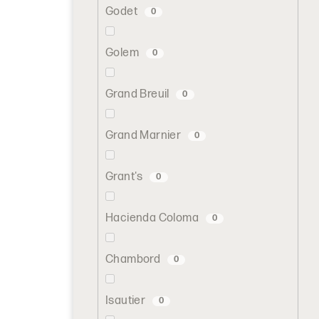
Godet
0
Golem
0
Grand Breuil
0
Grand Marnier
0
Grant's
0
Hacienda Coloma
0
Chambord
0
Isautier
0