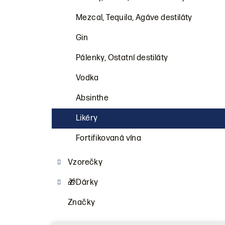
a
n
Mezcal, Tequila, Agáve destiláty
n
Gin
í
Pálenky, Ostatní destiláty
p
Vodka
a
Absinthe
n
Likéry
e
Fortifikovaná vína
l
Vzorečky
🎁Dárky
Značky