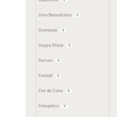
Disaronno
0
Dom Benedictine
0
Drambuie
0
Duppy Share
0
Ferrum
0
Fireball
0
Flor de Cana
0
Frangelico
0