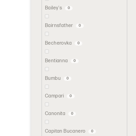
Bailey's
0
Bairnsfather
0
Becherovka
0
Bentianna
0
Bumbu
0
Campari
0
Canonita
0
Capitan Bucanero
0