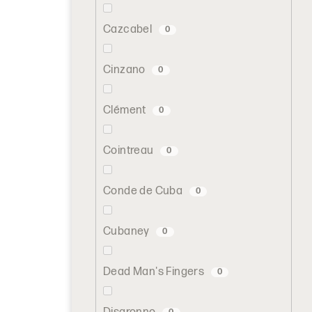
Cazcabel
0
Cinzano
0
Clément
0
Cointreau
0
Conde de Cuba
0
Cubaney
0
Dead Man's Fingers
0