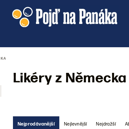
CKA
Likéry z Německa
Ř
Nejprodávanější
Nejlevnější
Nejdražší
A
a