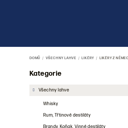
Přejít
na
obsah
DOMŮ
/
VŠECHNY LAHVE
/
LIKÉRY
/
LIKÉRY Z NĚME
P
Kategorie
Přeskočit
kategorie
o
Všechny lahve
s
Whisky
t
r
Rum, Třtinové destiláty
Brandy, Koňak, Vinné destiláty