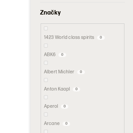
Značky
1423 World class spirits
0
ABK6
0
Albert Michler
0
Anton Kaapl
0
Aperol
0
Arcane
0