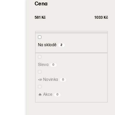
Cena
581
Kč
1033
Kč
Na skladě
2
Sleva
0
📣 Novinka
0
🔥 Akce
0