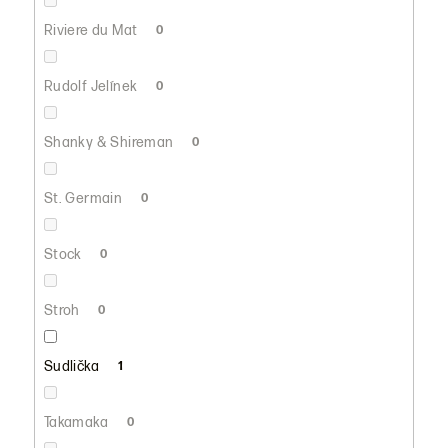
Riviere du Mat
0
Rudolf Jelínek
0
Shanky & Shireman
0
St. Germain
0
Stock
0
Stroh
0
Sudlička
1
Takamaka
0