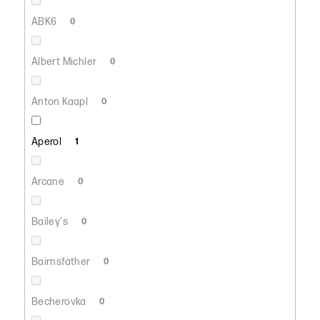
ABK6
0
Albert Michler
0
Anton Kaapl
0
Aperol
1
Arcane
0
Bailey's
0
Bairnsfather
0
Becherovka
0