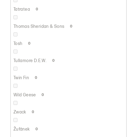
Tatratea
0
Thomas Sheridan & Sons
0
Tosh
0
Tullamore D.E.W.
0
Twin Fin
0
Wild Geese
0
Zwack
0
Žufánek
0