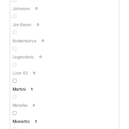
Jameson
0
Jim Beam
0
Koskenkorva
0
Legendario
0
Licor 43
0
Martini
1
Metelka
0
Mionetto
1