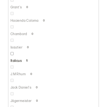
Grant's
0
Hacienda Coloma
0
Chambord
0
Isautier
0
Italicus
1
J.M Rhum
0
Jack Daniel's
0
Jägermeister
0