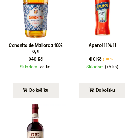
i
s
p
r
o
d
Canonita de Mallorca 18%
Aperol 11% 1l
0,7l
u
340 Kč
418 Kč
(–10 %)
k
Skladem
(>5 ks)
Skladem
(>5 ks)
t
ů
Do košíku
Do košíku