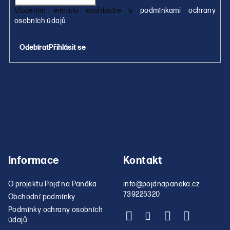
v
Vložením e-mailu souhlasíte s
podmínkami ochrany
k
osobních údajů
y
v
Přihlásit se
ý
p
i
s
u
Informace
Kontakt
O projektu Pojď na Panáka
info
@
pojdnapanaka.cz
739225320
Obchodní podmínky
Podmínky ochrany osobních
údajů