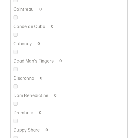
Cointreau
0
Conde de Cuba
0
Cubaney
0
Dead Man's Fingers
0
Disaronno
0
Dom Benedictine
0
Drambuie
0
Duppy Share
0