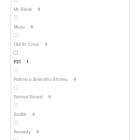
Mr. Black
0
Muyu
0
Old St. Croix
0
P31
1
Palírna u Zeleného Stromu
0
Pernod Ricard
0
Radlík
0
Remedy
0