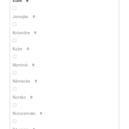
Itálie
8
Jamajka
0
Kolumbie
0
Kuba
0
Martinik
0
Německo
0
Norsko
0
Nizozemsko
0