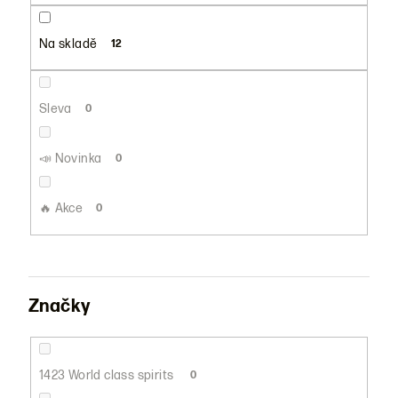
u
k
Na skladě
12
t
ů
Sleva
0
📣 Novinka
0
🔥 Akce
0
Značky
1423 World class spirits
0