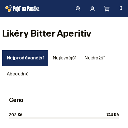
Přejít
na
obsah
Nákupní
Hledat
Přihlášení
Likéry Bitter Aperitiv
košík
Ř
a
Nejprodávanější
Nejlevnější
Nejdražší
z
e
Abecedně
n
í
p
Cena
r
o
202
Kč
744
Kč
d