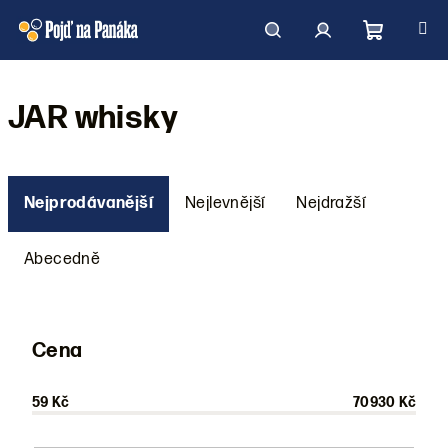
Přejít
na
obsah
Nákupní
Hledat
Přihlášení
JAR whisky
košík
Ř
a
Nejprodávanější
Nejlevnější
Nejdražší
z
e
Abecedně
n
í
p
Cena
r
o
59
Kč
70930
Kč
d