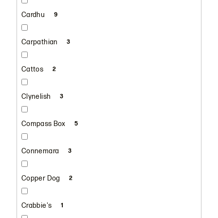
Cardhu
9
Carpathian
3
Cattos
2
Clynelish
3
Compass Box
5
Connemara
3
Copper Dog
2
Crabbie's
1