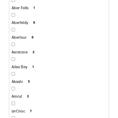
Aber Falls
1
Aberfeldy
8
Aberlour
8
Aerstone
2
Ailsa Bay
1
Akashi
5
Amrut
2
anCnoc
7