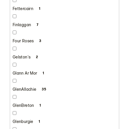
Fettercairn
1
Finlaggan
7
Four Roses
3
Gelston's
2
Glann Ar Mor
1
GlenAllachie
35
GlenBreton
1
Glenburgie
1