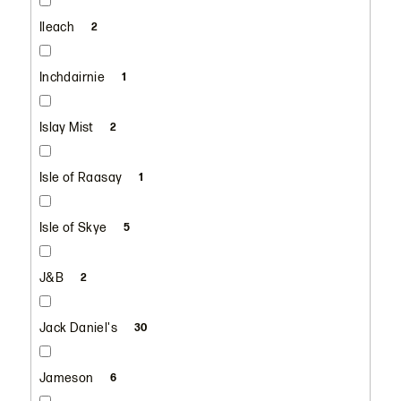
Ileach
2
Inchdairnie
1
Islay Mist
2
Isle of Raasay
1
Isle of Skye
5
J&B
2
Jack Daniel's
30
Jameson
6