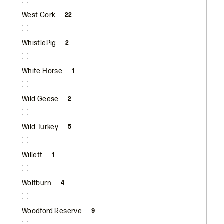
West Cork
22
WhistlePig
2
White Horse
1
Wild Geese
2
Wild Turkey
5
Willett
1
Wolfburn
4
Woodford Reserve
9