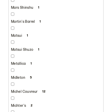
Mars Shinshu
1
Martin's Barrel
1
Matsui
1
Matsui Shuzo
1
Metallica
1
Midleton
5
Michel Couvreur
12
Michter's
2