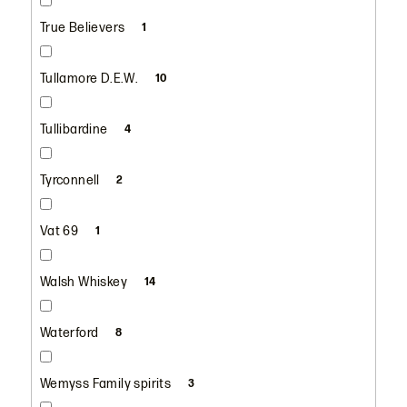
True Believers
1
Tullamore D.E.W.
10
Tullibardine
4
Tyrconnell
2
Vat 69
1
Walsh Whiskey
14
Waterford
8
Wemyss Family spirits
3