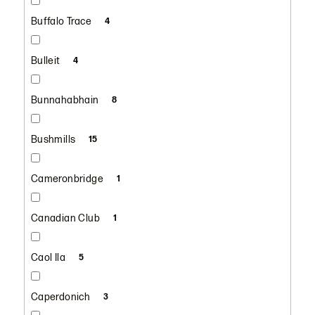
Buffalo Trace
4
Bulleit
4
Bunnahabhain
8
Bushmills
15
Cameronbridge
1
Canadian Club
1
Caol Ila
5
Caperdonich
3