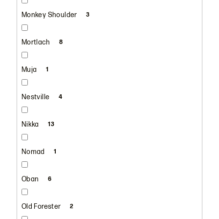
Monkey Shoulder
3
Mortlach
8
Muja
1
Nestville
4
Nikka
13
Nomad
1
Oban
6
Old Forester
2