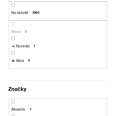
u
k
Na skladě
1060
t
ů
Sleva
0
📣 Novinka
1
🔥 Akce
3
Značky
Abasolo
1