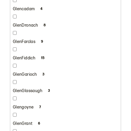
Glencadam
4
GlenDronach
8
GlenFarclas
9
GlenFiddich
15
GlenGarioch
3
GlenGlassaugh
3
Glengoyne
7
GlenGrant
6