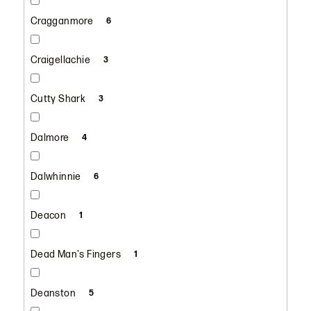
Cragganmore
6
Craigellachie
3
Cutty Shark
3
Dalmore
4
Dalwhinnie
6
Deacon
1
Dead Man's Fingers
1
Deanston
5