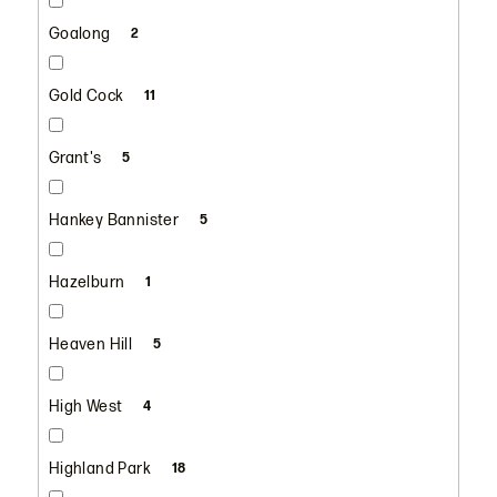
Goalong
2
Gold Cock
11
Grant's
5
Hankey Bannister
5
Hazelburn
1
Heaven Hill
5
High West
4
Highland Park
18