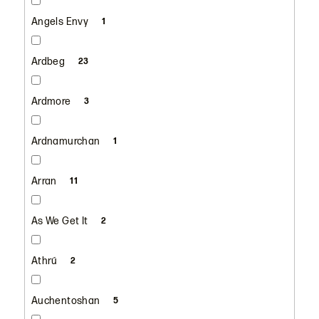
Angels Envy
1
Ardbeg
23
Ardmore
3
Ardnamurchan
1
Arran
11
As We Get It
2
Athrú
2
Auchentoshan
5