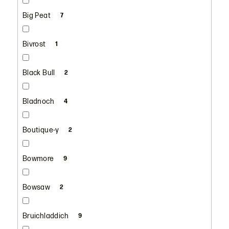
Big Peat
7
Bivrost
1
Black Bull
2
Bladnoch
4
Boutique-y
2
Bowmore
9
Bowsaw
2
Bruichladdich
9