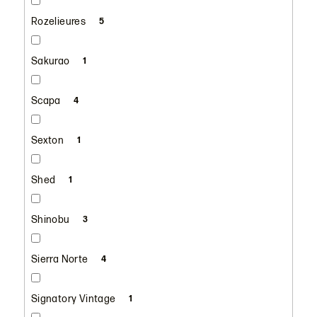
Rozelieures
5
Sakurao
1
Scapa
4
Sexton
1
Shed
1
Shinobu
3
Sierra Norte
4
Signatory Vintage
1