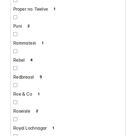
Proper no. Twelve
1
Puni
2
Rammstein
1
Rebel
4
Redbreast
5
Roe & Co
1
Roseisle
2
Royal Lochnagar
1