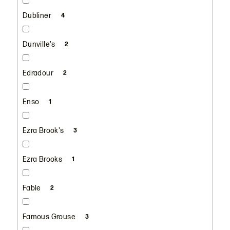
Dubliner
4
Dunville's
2
Edradour
2
Enso
1
Ezra Brook's
3
Ezra Brooks
1
Fable
2
Famous Grouse
3