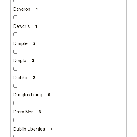
Deveron
1
Dewar's
1
Dimple
2
Dingle
2
Dlabka
2
Douglas Laing
8
Dram Mor
3
Dublin Liberties
1