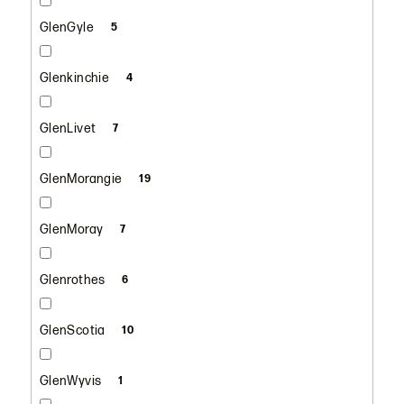
GlenGyle
5
Glenkinchie
4
GlenLivet
7
GlenMorangie
19
GlenMoray
7
Glenrothes
6
GlenScotia
10
GlenWyvis
1