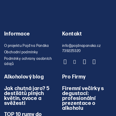
u
Informace
Kontakt
O projektu Pojď na Panáka
info
@
pojdnapanaka.cz
739225320
Obchodní podmínky
Podmínky ochrany osobních
údajů
Alkoholový blog
Pro Firmy
Jak chutná jaro? 5
Firemní večírky s
destilátů plných
degustací:
květin, ovoce a
profesionální
svěžesti
prezentace o
alkoholu
TOP 10 rumy do