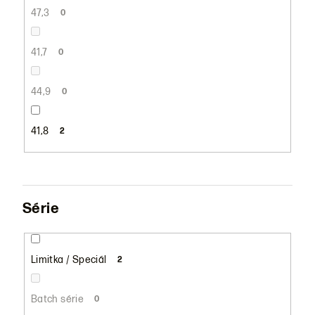
47,3
0
41,7
0
44,9
0
41,8
2
Série
Limitka / Speciál
2
Batch série
0