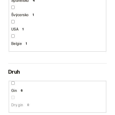
Španělsko
4
Švýcarsko
1
USA
1
Belgie
1
Druh
Gin
6
Dry gin
0