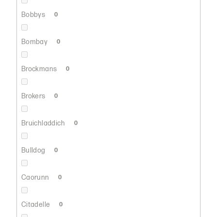
Bobbys
0
Bombay
0
Brockmans
0
Brokers
0
Bruichladdich
0
Bulldog
0
Caorunn
0
Citadelle
0