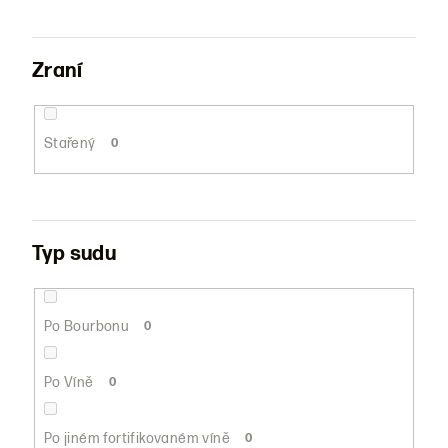
Zraní
Stařený
0
Typ sudu
Po Bourbonu
0
Po Víně
0
Po jiném fortifikovaném víně
0