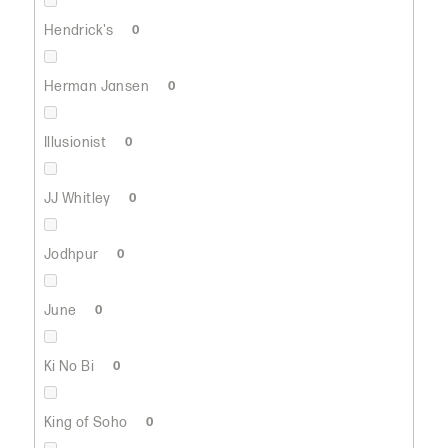
Hendrick's
0
Herman Jansen
0
Illusionist
0
JJ Whitley
0
Jodhpur
0
June
0
Ki No Bi
0
King of Soho
0