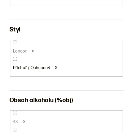
Styl
London
0
Příchuť / Ochucený
5
Obsah alkoholu (%obj)
43
0