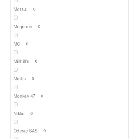
Matsui
0
Mcqueen
0
MG
0
Millhill's
0
Mintis
0
Monkey 47
0
Nikka
0
Odevie SAS
0