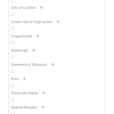
City of London
0
Come Hell or High water
0
Copperhead
0
Edinburgh
0
Elements of Botanica
0
Etsu
0
Fleurs de Prairie
0
Gabriel Boudier
0