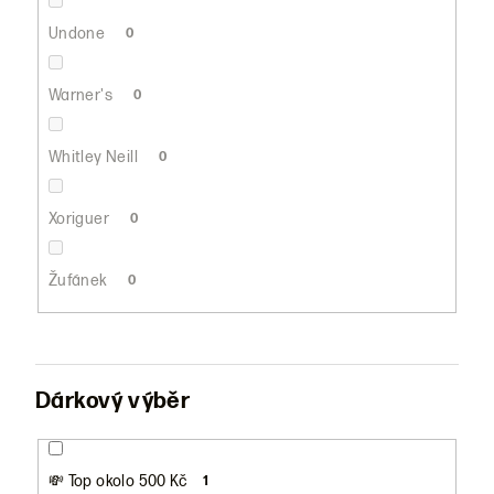
Undone
0
Warner's
0
Whitley Neill
0
Xoriguer
0
Žufánek
0
Dárkový výběr
💸 Top okolo 500 Kč
1