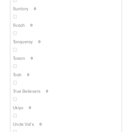
Suntory
0
Svach
0
Tanqueray
0
Toison
0
Tosh
0
True Believers
0
Ukiyo
0
Uncle Val's
0