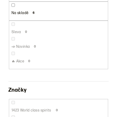
u
k
Na skladě
6
t
ů
Sleva
0
📣 Novinka
0
🔥 Akce
0
Značky
1423 World class spirits
0