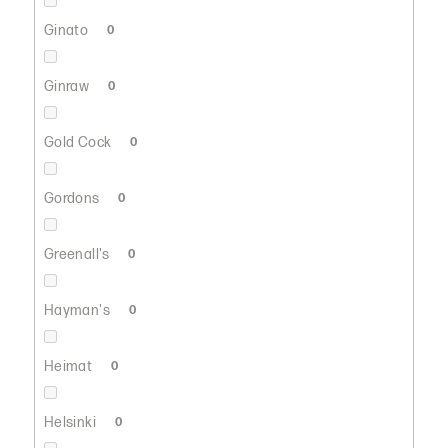
Ginato
0
Ginraw
0
Gold Cock
0
Gordons
0
Greenall's
0
Hayman's
0
Heimat
0
Helsinki
0