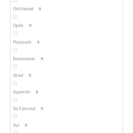
Old Herold
0
Opihr
0
Plymouth
0
Rammstein
0
Shed
0
Sipsmith
0
Sir Edmond
0
Sul
0