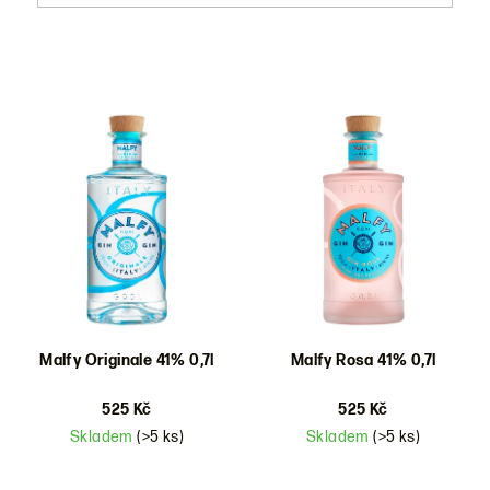
V
ý
p
i
s
p
r
o
d
Malfy Originale 41% 0,7l
Malfy Rosa 41% 0,7l
u
525 Kč
525 Kč
k
Skladem
(>5 ks)
Skladem
(>5 ks)
t
ů