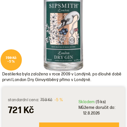
759 Kč
–5 %
Destilerka byla založena v roce 2009 v Londýně, po dlouhé době
první London Dry Ginvyráběný přímo v Londýně.
standardní cena:
759 Kč
–5 %
Skladem
(5 ks)
721 Kč
Můžeme doručit do:
12.8.2026