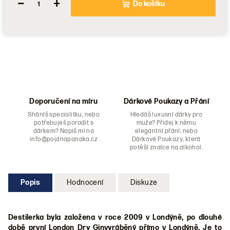
−
+
Do košíku
Doporučení na míru
Dárkové Poukazy a Přání
Sháníš specialitku, nebo
Hledáš luxusní dárky pro
potřebuješ poradit s
muže? Přidej k němu
dárkem? Napiš mi na
elegantní přání, nebo
info@pojdnapanaka.cz
Dárkové Poukazy, která
potěší znalce na alkohol.
Popis
Hodnocení
Diskuze
Destilerka byla založena v roce 2009 v Londýně, po dlouhé
době první London Dry Ginvyráběný přímo v Londýně. Je to