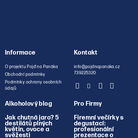
Informace
Kontakt
O projektu Pojď na Panáka
info
@
pojdnapanaka.cz
739225320
Obchodní podmínky
Podmínky ochrany osobních
údajů
Alkoholový blog
Pro Firmy
Jak chutná jaro? 5
Firemní večírky s
destilátů plných
degustací:
květin, ovoce a
profesionální
svěžesti
prezentace o