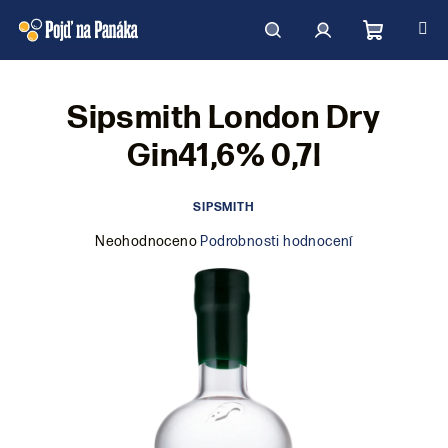
Přejít
na
obsah
Nákupní
Hledat
Přihlášení
Sipsmith London Dry
košík
Gin41,6% 0,7l
SIPSMITH
Průměrné
Neohodnoceno
Podrobnosti hodnocení
hodnocení
produktu
je
0,0
z
5
hvězdiček.