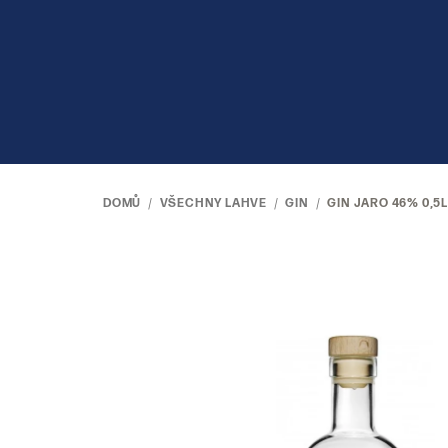
Přejít
na
obsah
DOMŮ
/
VŠECHNY LAHVE
/
GIN
/
GIN JARO 46% 0,5L