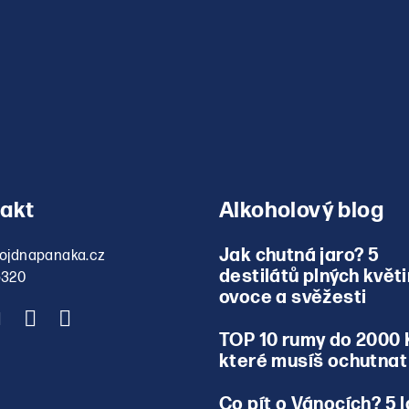
akt
Alkoholový blog
Jak chutná jaro? 5
ojdnapanaka.cz
destilátů plných květi
5320
ovoce a svěžesti
TOP 10 rumy do 2000 
které musíš ochutnat
Co pít o Vánocích? 5 l