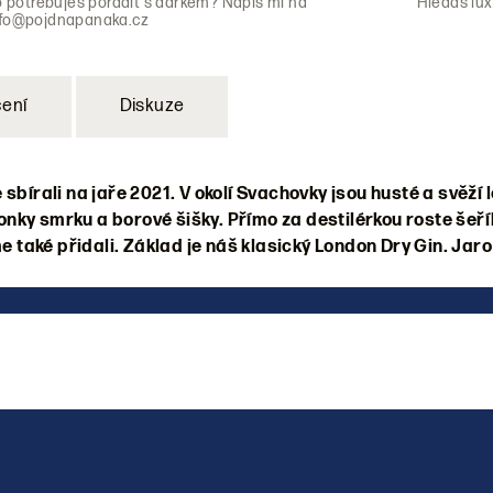
o potřebuješ poradit s dárkem? Napiš mi na
Hledáš lux
nfo@pojdnapanaka.cz
ení
Diskuze
sbírali na jaře 2021. V okolí Svachovky jsou husté a svěží l
nky smrku a borové šišky. Přímo za destilérkou roste šeří
me také přidali. Základ je náš klasický London Dry Gin. Jaro 