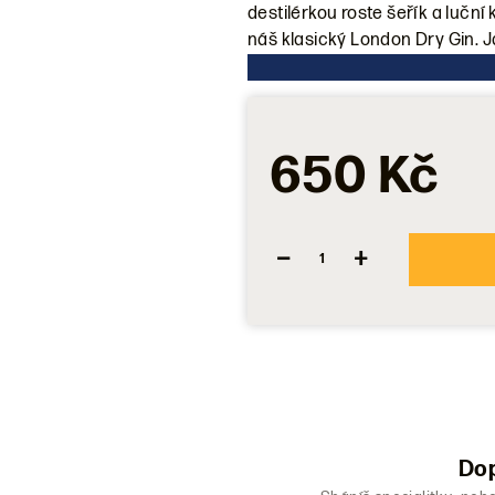
destilérkou roste šeřík a luční k
0,0
náš klasický London Dry Gin. Ja
z
5
hvězdiček.
650 Kč
−
+
Dop