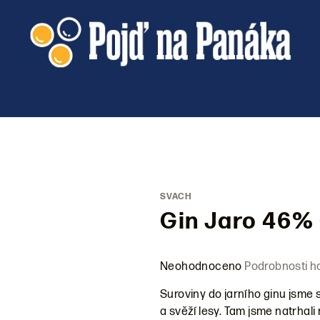
SVACH
Gin Jaro 46% 
Průměrné
Neohodnoceno
Podrobnosti h
hodnocení
Suroviny do jarního ginu jsme s
produktu
a svěží lesy. Tam jsme natrhal
je