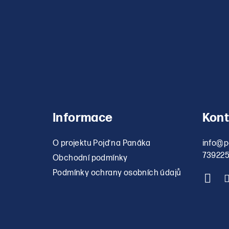
Informace
Kont
O projektu Pojď na Panáka
info
@
p
73922
Obchodní podmínky
Podmínky ochrany osobních údajů