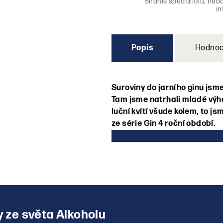
Sháníš specialitku, neb
i
Popis
Hodnoc
Suroviny do jarního ginu jsme 
Tam jsme natrhali mladé výho
luční kvítí všude kolem, to js
ze série Gin 4 roční období.