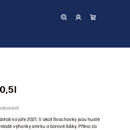
Hledat
Přihlášení
Nákupní
košík
0,5l
odnocení
bírali na jaře 2021. V okolí Svachovky jsou husté
i mladé výhonky smrku a borové šišky. Přímo za