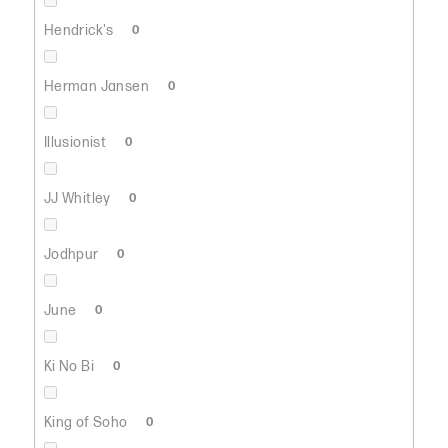
Hendrick's
0
Herman Jansen
0
Illusionist
0
JJ Whitley
0
Jodhpur
0
June
0
Ki No Bi
0
King of Soho
0