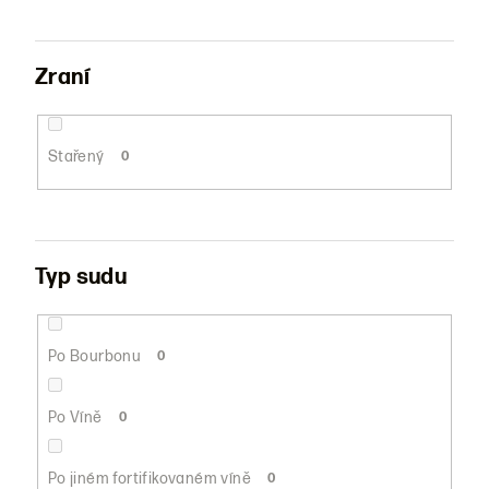
Zraní
Stařený
0
Typ sudu
Po Bourbonu
0
Po Víně
0
Po jiném fortifikovaném víně
0