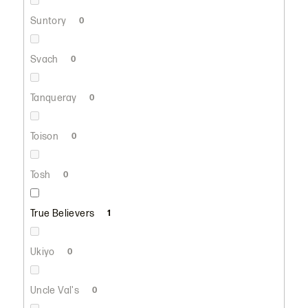
Suntory
0
Svach
0
Tanqueray
0
Toison
0
Tosh
0
True Believers
1
Ukiyo
0
Uncle Val's
0