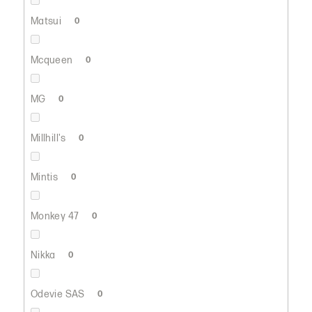
Matsui
0
Mcqueen
0
MG
0
Millhill's
0
Mintis
0
Monkey 47
0
Nikka
0
Odevie SAS
0