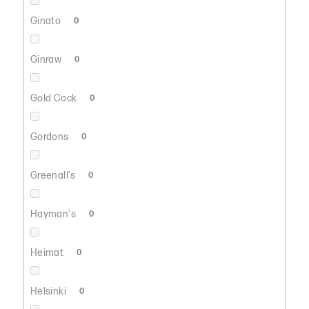
Ginato
0
Ginraw
0
Gold Cock
0
Gordons
0
Greenall's
0
Hayman's
0
Heimat
0
Helsinki
0