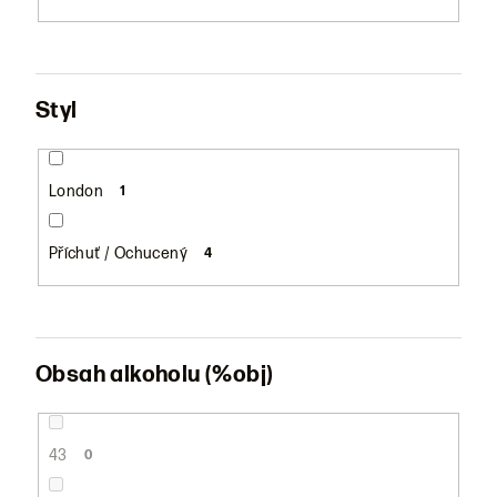
Styl
London
1
Příchuť / Ochucený
4
Obsah alkoholu (%obj)
43
0