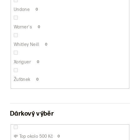
Undone
0
Warner's
0
Whitley Neill
0
Xoriguer
0
Žufánek
0
Dárkový výběr
💸 Top okolo 500 Kč
0