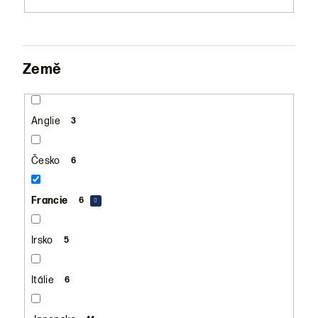
Země
Anglie
3
Česko
6
Francie
6
Irsko
5
Itálie
6