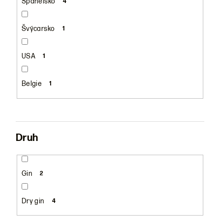
Španělsko
4
Švýcarsko
1
USA
1
Belgie
1
Druh
Gin
2
Dry gin
4