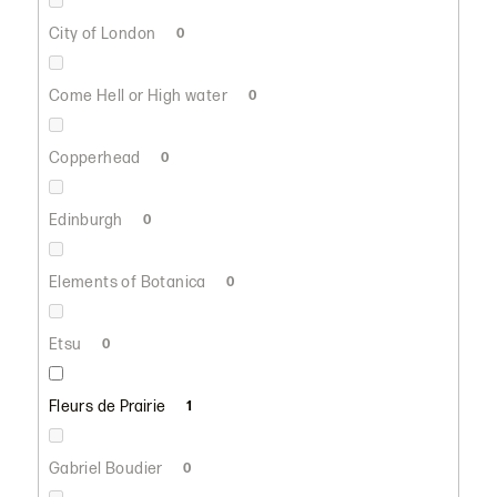
City of London
0
Come Hell or High water
0
Copperhead
0
Edinburgh
0
Elements of Botanica
0
Etsu
0
Fleurs de Prairie
1
Gabriel Boudier
0