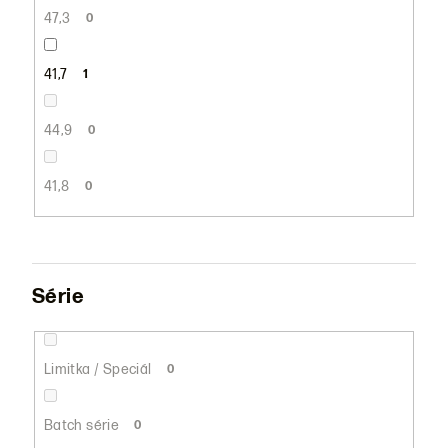
47,3
0
41,7
1
44,9
0
41,8
0
Série
Limitka / Speciál
0
Batch série
0