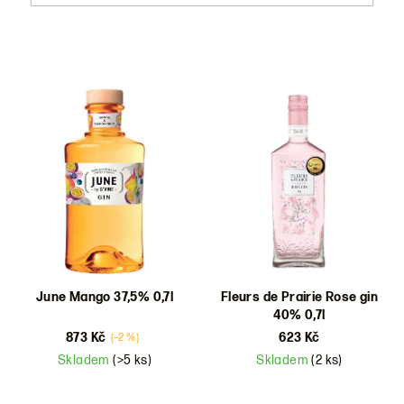
V
ý
p
i
s
p
r
o
d
June Mango 37,5% 0,7l
Fleurs de Prairie Rose gin
40% 0,7l
u
873 Kč
623 Kč
(–2 %)
k
Skladem
(>5 ks)
Skladem
(2 ks)
t
ů