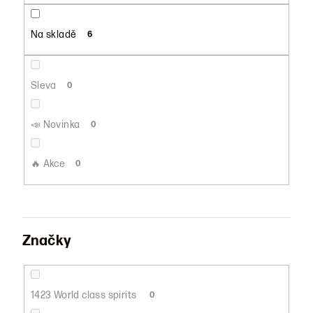
u
k
Na skladě
6
t
ů
Sleva
0
📣 Novinka
0
🔥 Akce
0
Značky
1423 World class spirits
0