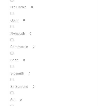
Old Herold
0
Opihr
0
Plymouth
0
Rammstein
0
Shed
0
Sipsmith
0
Sir Edmond
0
Sul
0