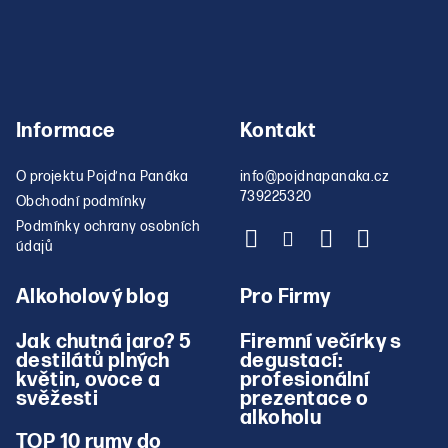
u
Informace
Kontakt
O projektu Pojď na Panáka
info
@
pojdnapanaka.cz
739225320
Obchodní podmínky
Podmínky ochrany osobních
údajů
Alkoholový blog
Pro Firmy
Jak chutná jaro? 5
Firemní večírky s
destilátů plných
degustací:
květin, ovoce a
profesionální
svěžesti
prezentace o
alkoholu
TOP 10 rumy do