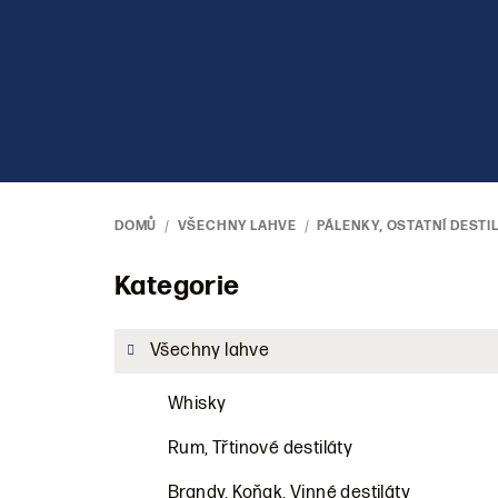
Přejít
na
obsah
DOMŮ
/
VŠECHNY LAHVE
/
PÁLENKY, OSTATNÍ DESTI
P
Kategorie
Přeskočit
kategorie
o
Všechny lahve
s
Whisky
t
r
Rum, Třtinové destiláty
Brandy, Koňak, Vinné destiláty