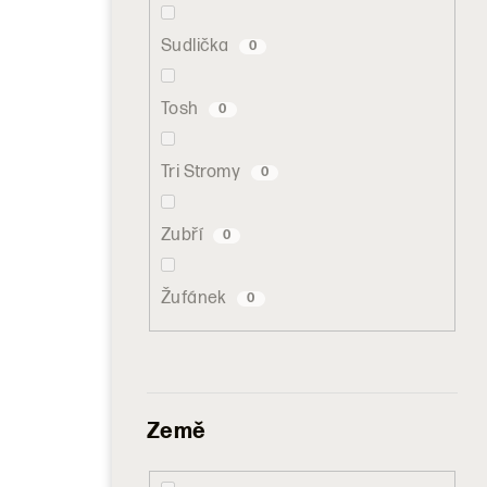
Sudlička
0
Tosh
0
Tri Stromy
0
Zubří
0
Žufánek
0
Země