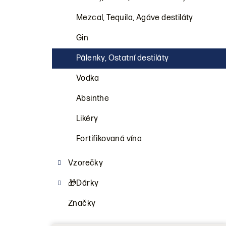
a
n
Mezcal, Tequila, Agáve destiláty
n
Gin
í
Pálenky, Ostatní destiláty
p
Vodka
a
Absinthe
n
Likéry
e
Fortifikovaná vína
l
Vzorečky
🎁Dárky
Značky