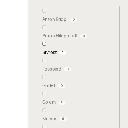
Anton Kaapl
0
Baron Hildprandt
0
Bivrost
1
Fassbind
0
Godet
0
Golem
0
Kleiner
0