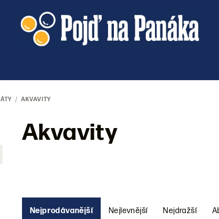
LÁTY
/
AKVAVITY
Akvavity
Ř
Nejprodávanější
Nejlevnější
Nejdražší
A
a