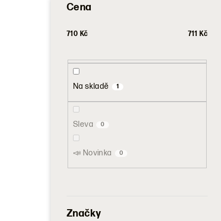
Cena
710
Kč
711
Kč
Na skladě
1
Sleva
0
📣 Novinka
0
Značky