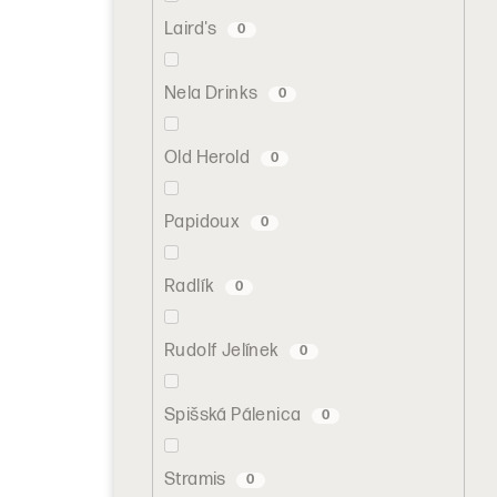
Laird's
0
Nela Drinks
0
Old Herold
0
Papidoux
0
Radlík
0
Rudolf Jelínek
0
Spišská Pálenica
0
Stramis
0